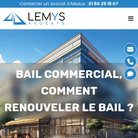
A
Contacter un avocat à Meaux :
01 60 25 16 07
l
l
e
r
a
u
c
o
n
t
BAIL COMMERCIAL,
e
n
u
COMMENT
RENOUVELER LE BAIL ?