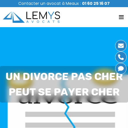
A
Contacter un avocat à Meaux :
01 60 25 16 07
l
l
e
r
a
u
c
o
n
t
e
UN DIVORCE PAS CHER
n
u
PEUT SE PAYER CHER