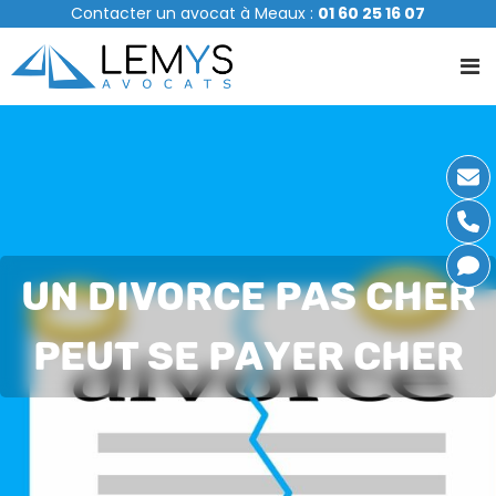
A
Contacter un avocat à Meaux :
01 60 25 16 07
l
l
e
r
a
u
c
o
n
t
e
UN DIVORCE PAS CHER
n
u
PEUT SE PAYER CHER