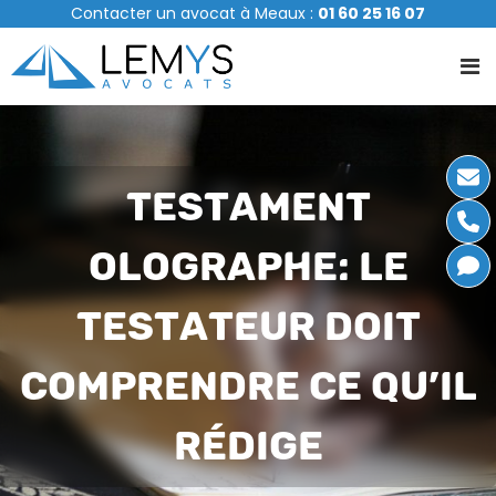
A
Contacter un avocat à Meaux :
01 60 25 16 07
l
l
e
r
a
u
c
TESTAMENT
o
n
t
OLOGRAPHE: LE
e
n
u
TESTATEUR DOIT
COMPRENDRE CE QU’IL
RÉDIGE